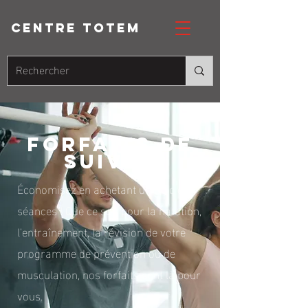
CENTRE totem
Forfaits de
suivis
Économisez en achetant un bloc de
séances ! Que ce soit pour la natation,
l'entraînement, la révision de votre
programme de prévention ou de
musculation, nos forfaits sont là pour
vous.