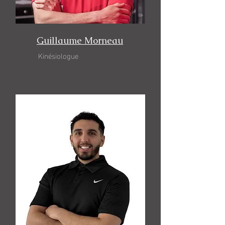
Guillaume Morneau
Kinésiologue