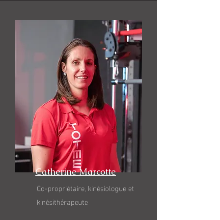
Catherine Marcotte
Co-propriétaire, k
inésiologue et
kinésithérapeute