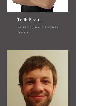
Tofik Birout
Kinésiologue et thérapeute
manuel