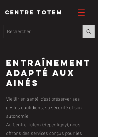
CENTRE totem
entraînement
adapté aux
ainés
Vieillir en santé, c’est préserver ses
gestes quotidiens, sa sécurité et son
autonomie.
Au Centre Totem (Repentigny), nous
offrons des services conçus pour les