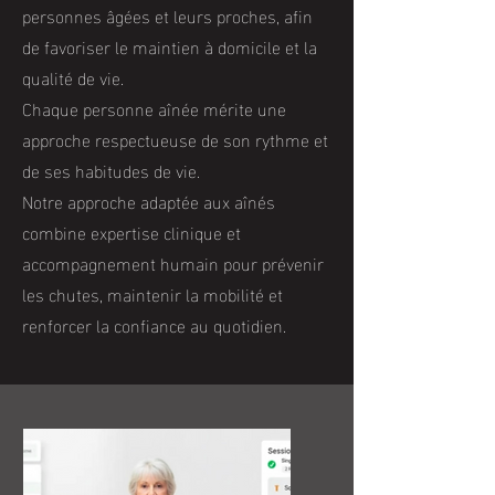
personnes âgées et leurs proches, afin
de favoriser le maintien à domicile et la
qualité de vie.
Chaque personne aînée mérite une
approche respectueuse de son rythme et
de ses habitudes de vie.
Notre approche adaptée aux aînés
combine expertise clinique et
accompagnement humain pour prévenir
les chutes, maintenir la mobilité et
renforcer la confiance au quotidien.