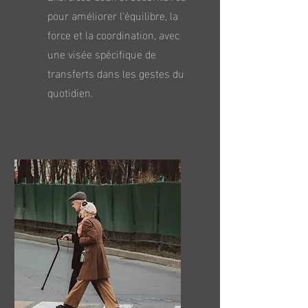
pour améliorer l'équilibre, la
force et la coordination, avec
une visée spécifique de
transferts dans les gestes du
quotidien.