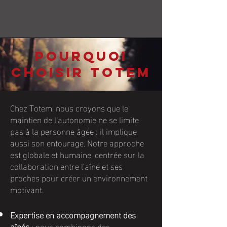
Pourquoi
choisir totem
Chez Totem, nous croyons que le
maintien de l’autonomie ne se limite
pas à la personne âgée : il implique
aussi son entourage. Notre approche
est globale et humaine, centrée sur la
collaboration entre l’aîné et ses
proches pour créer un environnement
motivant.
Expertise en accompagnement des
aînés
: nous combinons des