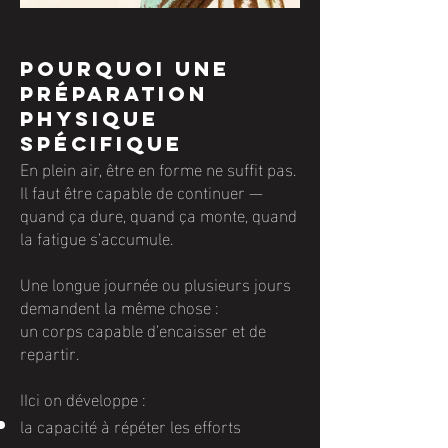
Pourquoi une
préparation
physique
spécifique
En plein air, être en forme ne suffit pas.
Il faut être capable de continuer —
quand ça dure, quand ça monte, quand
la fatigue s’accumule.
Une longue journée ou plusieurs jours
demandent la même chose :
un corps capable d’encaisser et de
repartir.
IIci on développe :
la capacité à répéter les efforts