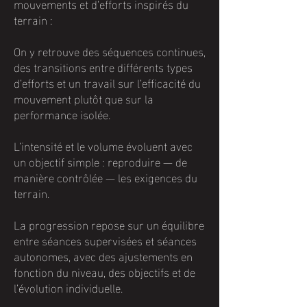
mouvements et d’efforts inspirés du
terrain :
On y retrouve des séquences continues,
des transitions entre différents types
d’efforts et un travail sur l’efficacité du
mouvement plutôt que sur la
performance isolée.
L’intensité et le volume évoluent avec
un objectif simple : reproduire — de
manière contrôlée — les exigences du
terrain.
La progression repose sur un équilibre
entre séances supervisées et séances
autonomes, avec des ajustements en
fonction du niveau, des objectifs et de
l’évolution individuelle.