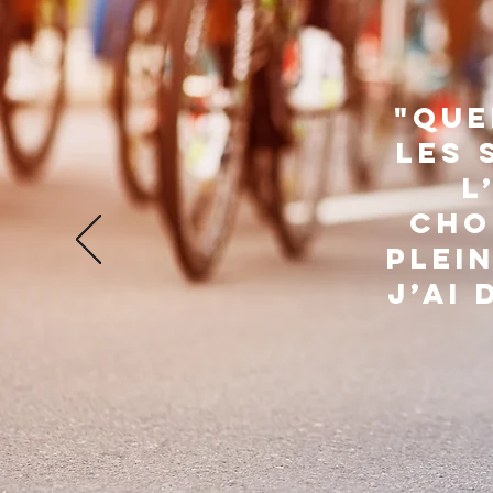
"Que
les 
l
cho
plei
J’ai