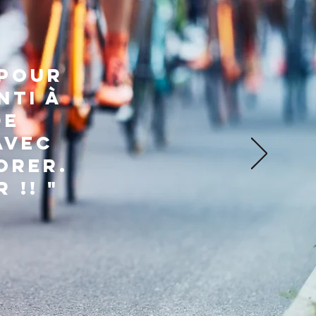
 pour
nti à
de
avec
orer.
 !! "